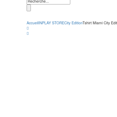
Accueil
INPLAY STORE
City Edition
Tshirt Miami City Edi