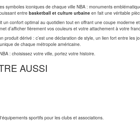
t les symboles iconiques de chaque ville NBA : monuments emblématiques
 puissant entre
basketball et culture urbaine
en fait une véritable pièc
it un confort optimal au quotidien tout en offrant une coupe moderne e
ermet d’afficher fièrement vos couleurs et votre attachement à votre fran
n produit dérivé : c’est une déclaration de style, un lien fort entre les j
e unique de chaque métropole américaine.
A : choisissez votre ville, portez votre histoire.
TRE AUSSI
'équipements sportifs pour les clubs et associations.