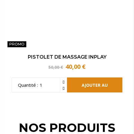
J’EN PROFITE
PROMO
PISTOLET DE MASSAGE INPLAY
40,00
€
50,00
€
Le
Le
prix
prix
initial
actuel
était :
est :
Quantité :
AJOUTER AU
50,00 €.
40,00 €.
PANIER
NOS PRODUITS