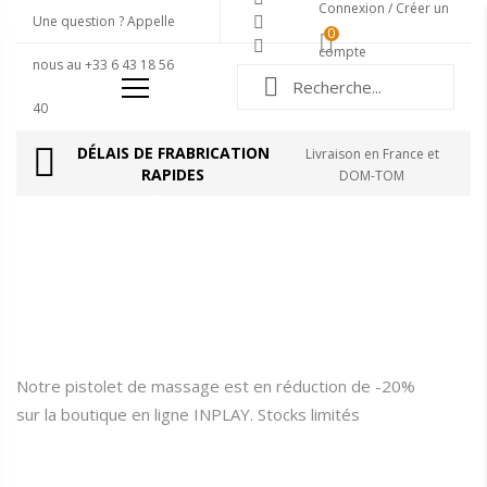
Connexion / Créer un
Une question ? Appelle
0
compte
nous au
+33 6 43 18 56
40
DÉLAIS DE FRABRICATION
Livraison en France et
RAPIDES
DOM-TOM
20% DE RÉDUCTION
PISTOLET DE
MASSAGE
Notre pistolet de massage est en réduction de -20%
sur la boutique en ligne INPLAY. Stocks limités