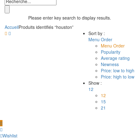
Please enter key search to display results.
Accueil
Produits identifiés “houston”
Sort by :
Menu Order
Menu Order
Popularity
Average rating
Newness
Price: low to high
Price: high to low
Show :
12
12
15
21
Wishlist