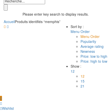
Please enter key search to display results.
Accueil
Produits identifiés “memphis”
Sort by :
Menu Order
Menu Order
Popularity
Average rating
Newness
Price: low to high
Price: high to low
Show :
12
12
15
21
Wishlist