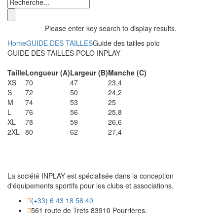
Please enter key search to display results.
Home
GUIDE DES TAILLES
Guide des tailles polo
GUIDE DES TAILLES POLO INPLAY
Taille
Longueur (A)
Largeur (B)
Manche (C)
XS
70
47
23,4
S
72
50
24,2
M
74
53
25
L
76
56
25,8
XL
78
59
26,6
2XL
80
62
27,4
La société INPLAY est spécialisée dans la conception
d'équipements sportifs pour les clubs et associations.
(+33) 6 43 18 56 40
561 route de Trets 83910 Pourrières.